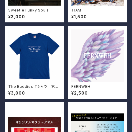
Sweetie Funky Souls
TIAM
¥3,000
¥1,500
The Buddies Tシャツ 第二
FERNWEH
弾
¥3,000
¥2,500