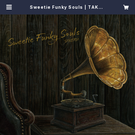
Sweetie Funky Souls | TAKER
U ONLINE SHOP