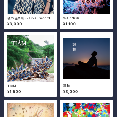
魂の音楽祭 〜 Live Recordin
WARRIOR
g 〜
¥3,000
¥1,100
TIAM
調和
¥1,500
¥3,000